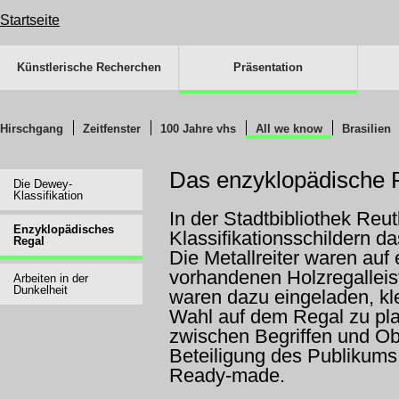
Startseite
Navigation
überspringen
Künstlerische Recherchen
Präsentation
Navigation
überspringen
Hirschgang
Zeitfenster
100 Jahre vhs
All we know
Brasilien
Navigation
überspringen
Das enzyklopädische 
Die Dewey-
Klassifikation
In der Stadtbibliothek Reu
Enzyklopädisches
Klassifikationsschildern d
Regal
Die Metallreiter waren auf
vorhandenen Holzregalleis
Arbeiten in der
Dunkelheit
waren dazu eingeladen, k
Wahl auf dem Regal zu pl
zwischen Begriffen und Ob
Beteiligung des Publikums 
Ready-made.