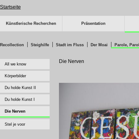
Startseite
Navigation
überspringen
Künstlerische Recherchen
Präsentation
Navigation
überspringen
Recollection
Steighilfe
Stadt im Fluss
Der Moai
Parole, Paro
Navigation
überspringen
Die Nerven
All we know
Körperbilder
Du holde Kunst II
Du holde Kunst I
Die Nerven
Stel je voor